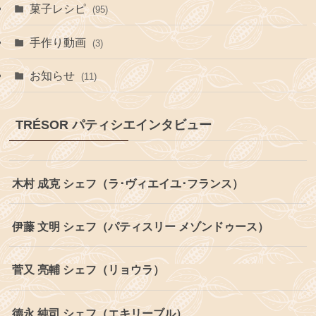
菓子レシピ
(95)
手作り動画
(3)
お知らせ
(11)
TRÉSOR パティシエインタビュー
木村 成克 シェフ（ラ･ヴィエイユ･フランス）
伊藤 文明 シェフ（パティスリー メゾンドゥース）
菅又 亮輔 シェフ（リョウラ）
德永 純司 シェフ（エキリーブル）