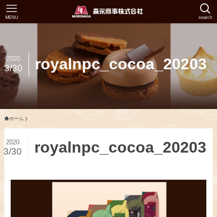
MENU
search
2020
royalnpc_cocoa_20203
3/30
ホーム
2020
royalnpc_cocoa_20203
3/30