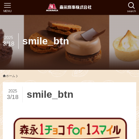
MENU
search
2025
smile_btn
3/18
ホーム
2025
smile_btn
3/18