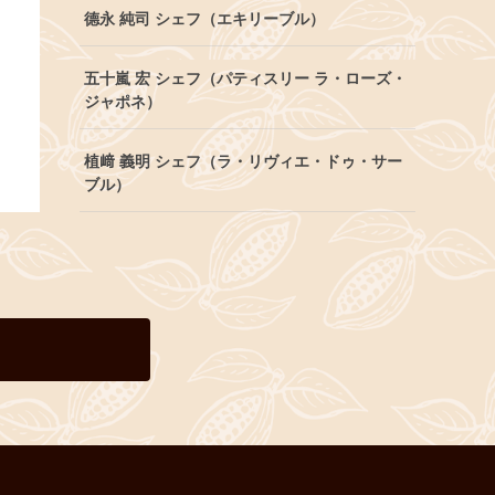
德永 純司 シェフ（エキリーブル）
五十嵐 宏 シェフ（パティスリー ラ・ローズ・
ジャポネ）
植﨑 義明 シェフ（ラ・リヴィエ・ドゥ・サー
ブル）