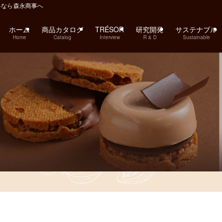
料なら森永商事へ
ホーム
商品カタログ
TRÉSOR
研究開発
サステナブル
Home
Catalog
Interview
R & D
Sustainable