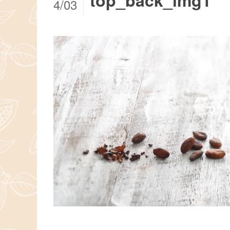
top_back_img1
4/03