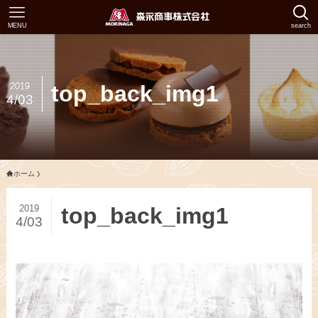
MENU
search
2019
top_back_img1
4/03
ホーム
2019
top_back_img1
4/03