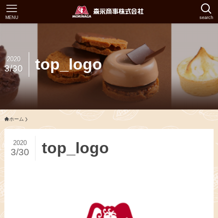
MENU
search
2020
top_logo
3/30
ホーム
2020
top_logo
3/30