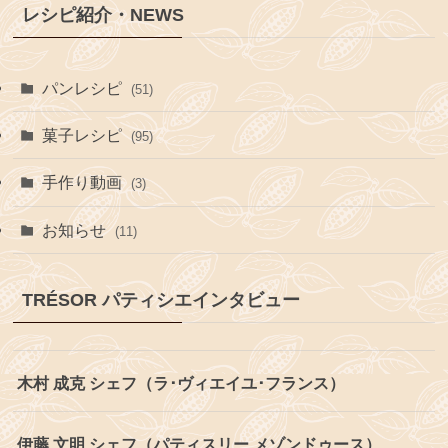
レシピ紹介・NEWS
パンレシピ
(51)
菓子レシピ
(95)
手作り動画
(3)
お知らせ
(11)
TRÉSOR パティシエインタビュー
木村 成克 シェフ（ラ･ヴィエイユ･フランス）
伊藤 文明 シェフ（パティスリー メゾンドゥース）