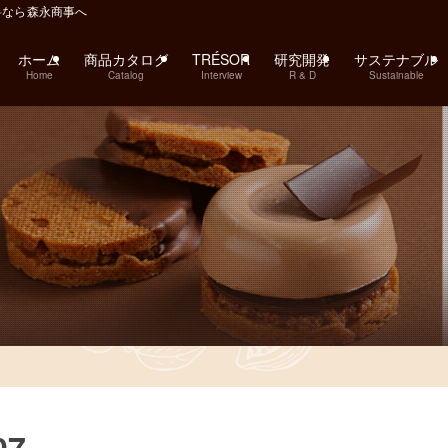
料なら森永商事へ
ホーム
商品カタログ
TRÉSOR
研究開発
サステナブル
Home
Catalog
Interview
R & D
Sustainable