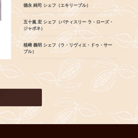
德永 純司 シェフ（エキリーブル）
五十嵐 宏 シェフ（パティスリー ラ・ローズ・
ジャポネ）
植﨑 義明 シェフ（ラ・リヴィエ・ドゥ・サー
ブル）