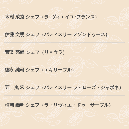
木村 成克 シェフ（ラ･ヴィエイユ･フランス）
伊藤 文明 シェフ（パティスリー メゾンドゥース）
菅又 亮輔 シェフ（リョウラ）
德永 純司 シェフ（エキリーブル）
五十嵐 宏 シェフ（パティスリー ラ・ローズ・ジャポネ）
植﨑 義明 シェフ（ラ・リヴィエ・ドゥ・サーブル）