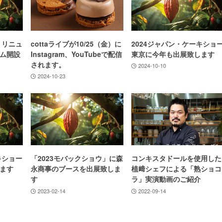
 リニュ
cottaライブが10/25（金）に
2024ジャパン・ケーキショ
ム開設
Instagram、YouTubeで配信
東京に今年も出展致します
されます。
2024-10-10
2024-10-23
キショー
「2023モバックショウ」に森
コンキスタドールを使用した
ます
永商事のブースを出展致しま
植﨑シェフによる「熟ショコ
す
ラ」実演動画のご紹介
2023-02-14
2022-09-14