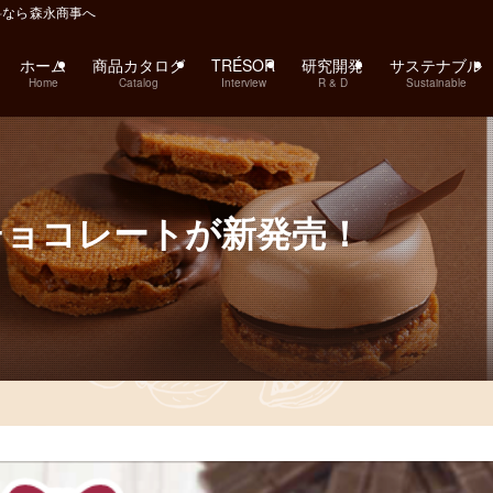
料なら森永商事へ
ホーム
商品カタログ
TRÉSOR
研究開発
サステナブル
Home
Catalog
Interview
R & D
Sustainable
チョコレートが新発売！