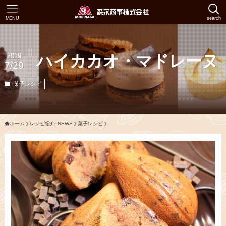
MENU
search
2019
ハイカカオ・マドレーヌ
7/29
菓子レシピ
ホーム
レシピ紹介･NEWS
菓子レシピ