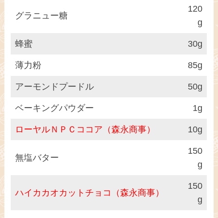
120
グラニュー糖
g
蜂蜜
30g
薄力粉
85g
アーモンドプードル
50g
ベーキングパウダー
1g
ローヤルＮＰＣココア（森永商事）
10g
150
無塩バター
g
150
ハイカカオカットチョコ（森永商事）
g