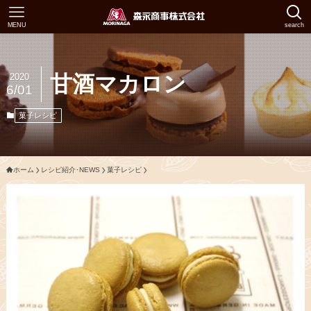
MENU
search
2020
甘酒マカロン
6/01
菓子レシピ
ホーム
レシピ紹介･NEWS
菓子レシピ