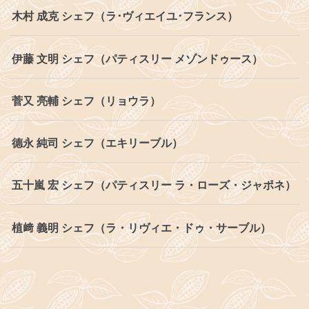
木村 成克 シェフ（ラ･ヴィエイユ･フランス）
伊藤 文明 シェフ（パティスリー メゾンドゥース）
菅又 亮輔 シェフ（リョウラ）
德永 純司 シェフ（エキリーブル）
五十嵐 宏 シェフ（パティスリー ラ・ローズ・ジャポネ）
植﨑 義明 シェフ（ラ・リヴィエ・ドゥ・サーブル）