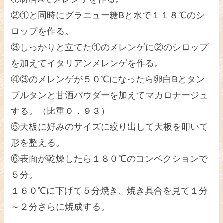
②①と同時にグラニュー糖Bと水で１１８℃のシ
ロップを作る。
③しっかりと立てた①のメレンゲに②のシロップ
を加えてイタリアンメレンゲを作る。
④③のメレンゲが５０℃になったら卵白Bとタン
プルタンと甘酒パウダーを加えてマカロナージュ
する。（比重０．９３）
⑤天板に好みのサイズに絞り出して天板を叩いて
形を整える。
⑥表面が乾燥したら１８０℃のコンベクションで
５分。
１６０℃に下げて５分焼き、焼き具合を見て１分
～２分さらに焼成する。