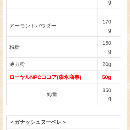
g
170
アーモンドパウダー
g
150
粉糖
g
薄力粉
20g
ローヤルNPCココア(森永商事)
50g
850
総量
g
＜ガナッシュヌーベレ＞