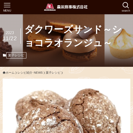
MENU
search
ダクワーズサンド～シ
2023
11/22
ョコラオランジュ～
菓子レシピ
ホーム
レシピ紹介･NEWS
菓子レシピ