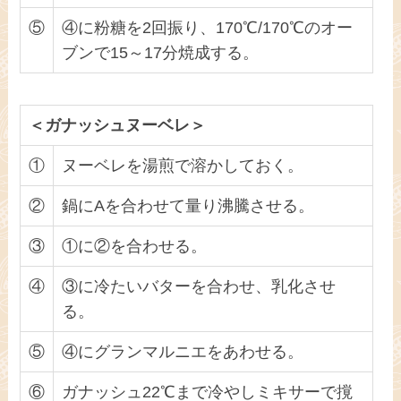
⑤
④に粉糖を2回振り、170℃/170℃のオー
ブンで15～17分焼成する。
＜ガナッシュヌーベレ＞
①
ヌーベレを湯煎で溶かしておく。
②
鍋にAを合わせて量り沸騰させる。
③
①に②を合わせる。
④
③に冷たいバターを合わせ、乳化させ
る。
⑤
④にグランマルニエをあわせる。
⑥
ガナッシュ22℃まで冷やしミキサーで撹