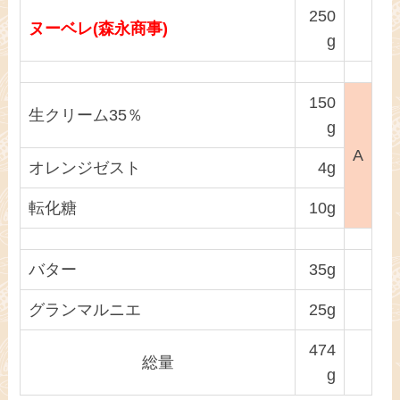
250
ヌーベレ(森永商事)
g
150
生クリーム35％
g
A
オレンジゼスト
4g
転化糖
10g
バター
35g
グランマルニエ
25g
474
総量
g