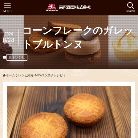
MENU
search
コーンフレークのガレッ
2024
8/28
トブルトンヌ
菓子レシピ
ホーム
レシピ紹介･NEWS
菓子レシピ