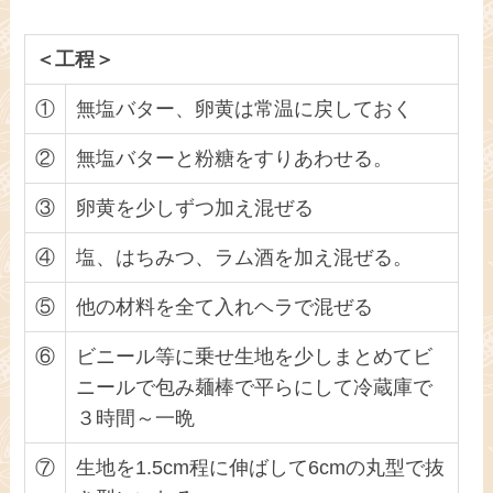
＜工程
＞
①
無塩バター、卵黄は常温に戻しておく
②
無塩バターと粉糖をすりあわせる。
③
卵黄を少しずつ加え混ぜる
④
塩、はちみつ、ラム酒を加え混ぜる。
⑤
他の材料を全て入れヘラで混ぜる
⑥
ビニール等に乗せ生地を少しまとめてビ
ニールで包み麺棒で平らにして冷蔵庫で
３時間～一晩
⑦
生地を1.5cm程に伸ばして6cmの丸型で抜