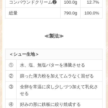
コンパウンドクリーム❷
100.0g
12.7%
総量
790.0g
100.0%
≪製法≫
＜シュー生地＞
①
水、塩、無塩バターを沸騰させる
②
篩った薄力粉を加えてムラなく混ぜる
③
全卵を常温に戻し少しづつ加えて乳化さ
せる
④
好みの形に鉄板に絞り焼成する