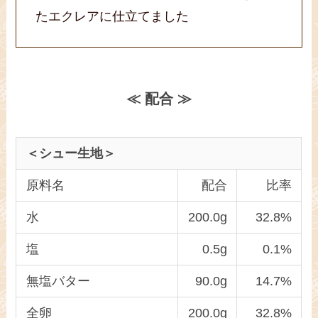
たエクレアに仕立てました
≪ 配合 ≫
＜シュー生地＞
原料名
配合
比率
水
200.0g
32.8%
塩
0.5g
0.1%
無塩バター
90.0g
14.7%
全卵
200.0g
32.8%