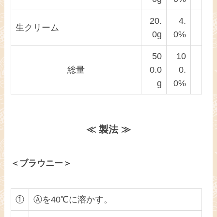
20.
4.
生クリーム
0g
0%
50
10
総量
0.0
0.
g
0%
≪ 製法 ≫
＜ブラウニー＞
①
Ⓐを40℃に溶かす。