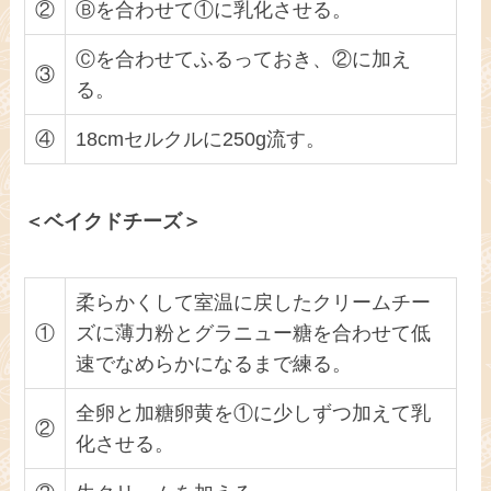
②
Ⓑを合わせて①に乳化させる。
Ⓒを合わせてふるっておき、②に加え
③
る。
④
18cmセルクルに250g流す。
＜ベイクドチーズ＞
柔らかくして室温に戻したクリームチー
①
ズに薄力粉とグラニュー糖を合わせて低
速でなめらかになるまで練る。
全卵と加糖卵黄を①に少しずつ加えて乳
②
化させる。