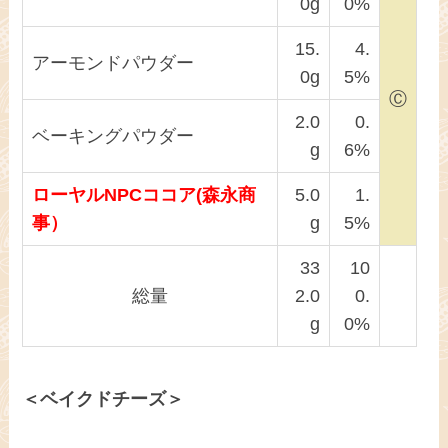
0g
0%
15.
4.
アーモンドパウダー
0g
5%
Ⓒ
2.0
0.
ベーキングパウダー
g
6%
ローヤルNPCココア(森永商
5.0
1.
事）
g
5%
33
10
総量
2.0
0.
g
0%
＜ベイクドチーズ＞