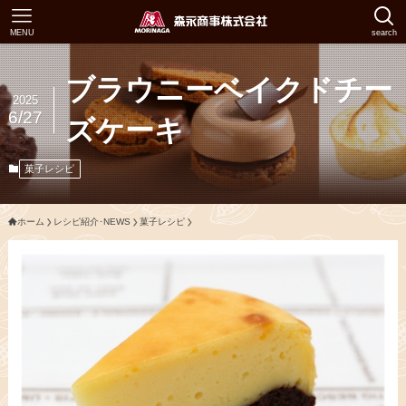
MENU
search
ブラウニーベイクドチー
2025
6/27
ズケーキ
菓子レシピ
ホーム
レシピ紹介･NEWS
菓子レシピ