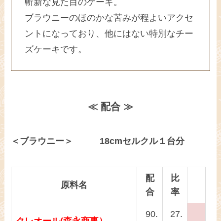
斬新な見た目のケーキ。
ブラウニーのほのかな苦みが程よいアクセ
ントになっており、他にはない特別なチー
ズケーキです。
≪ 配合 ≫
＜ブラウニー＞ 18cmセルクル１台分
配
比
原料名
合
率
90.
27.
クレオール(森永商事）