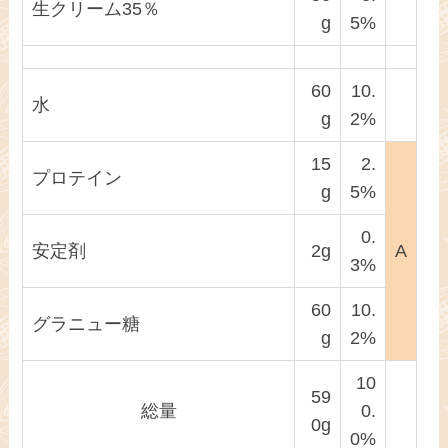
生クリーム35％
g
5%
60
10.
水
g
2%
15
2.
プロテイン
g
5%
0.
安定剤
2g
A
3%
60
10.
グラニュー糖
g
2%
10
59
総量
0.
0g
0%