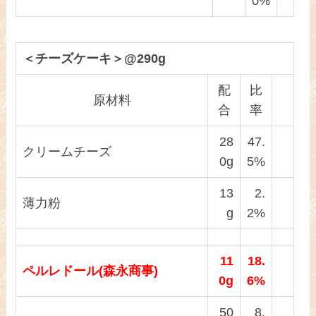
0%
＜チーズケーキ＞@290g
配
比
原材料
合
率
28
47.
クリームチーズ
0g
5%
13
2.
薄力粉
g
2%
11
18.
ペルレドール(森永商事)
0g
6%
50
8.