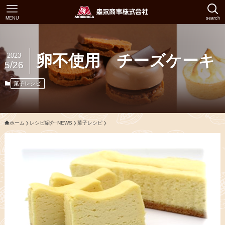
MENU
search
2023
卵不使用 チーズケーキ
5/26
菓子レシピ
ホーム
レシピ紹介･NEWS
菓子レシピ