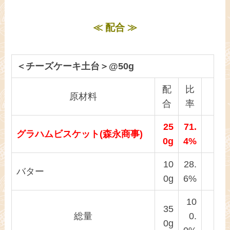
≪ 配合 ≫
＜チーズケーキ土台＞@50g
配
比
原材料
合
率
25
71.
グラハムビスケット(森永商事)
0g
4%
10
28.
バター
0g
6%
10
35
総量
0.
0g