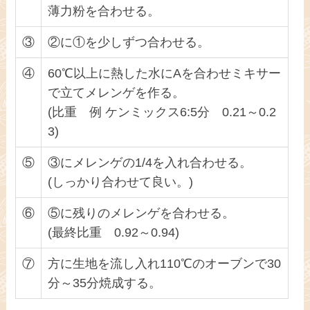
薄力粉を合わせる。
③
②に①を少しずつ合わせる。
④
60℃以上に熱した水にAを合わせミキサー
で立てメレンゲを作る。
(比重 例 ケンミックス6:5分 0.21～0.2
3)
⑤
③にメレンゲの1/4を入れ合わせる。
(しっかり合わせて良い。)
⑥
⑤に残りのメレンゲを合わせる。
(最終比重 0.92～0.94)
⑦
方に生地を流し入れ110℃のオーブンで30
分～35分焼成する。