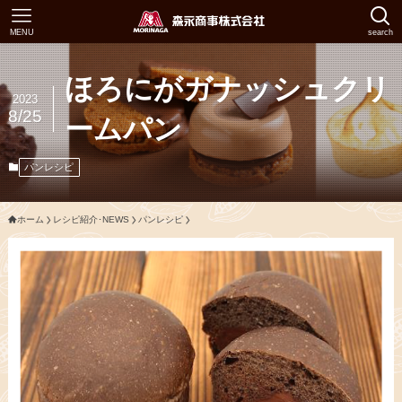
MENU
search
ほろにがガナッシュクリ
2023
8/25
ームパン
パンレシピ
ホーム
レシピ紹介･NEWS
パンレシピ