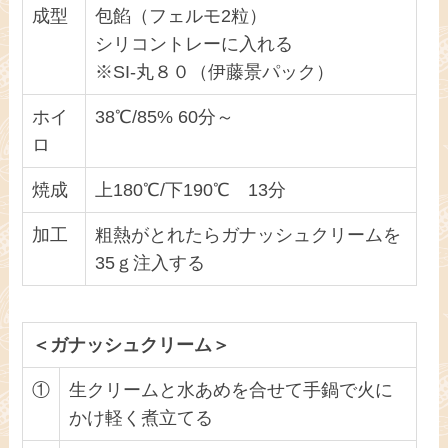
成型
包餡（フェルモ2粒）
シリコントレーに入れる
※SI-丸８０（伊藤景パック）
ホイ
38℃/85% 60分～
ロ
焼成
上180℃/下190℃ 13分
加工
粗熱がとれたらガナッシュクリームを
35ｇ注入する
＜ガナッシュクリーム＞
①
生クリームと水あめを合せて手鍋で火に
かけ軽く煮立てる