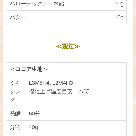
ハローデックス（水飴）
10g
バター
10g
≪製法≫
＜ココア生地＞
ミキ
L3M5H4↓L2M4H3
シン
捏ね上げ温度目安 27℃
グ
発酵
60分
分割
40g