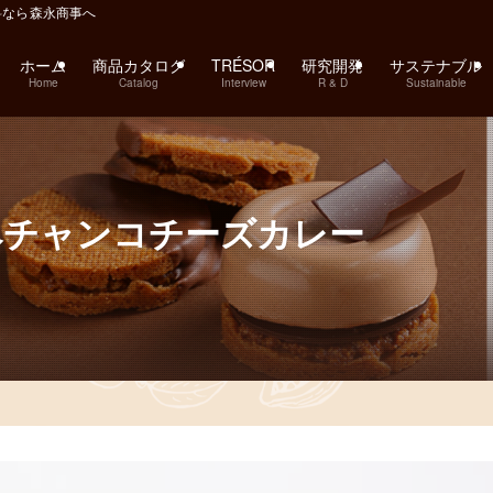
料なら森永商事へ
ホーム
商品カタログ
TRÉSOR
研究開発
サステナブル
Home
Catalog
Interview
R & D
Sustainable
ペチャンコチーズカレー