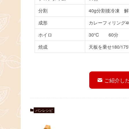
分割
40g分割後冷凍 
成形
カレーフィリング4
ホイロ
30℃ 60分
焼成
天板を乗せ180/17
ご紹介し
パンレシピ