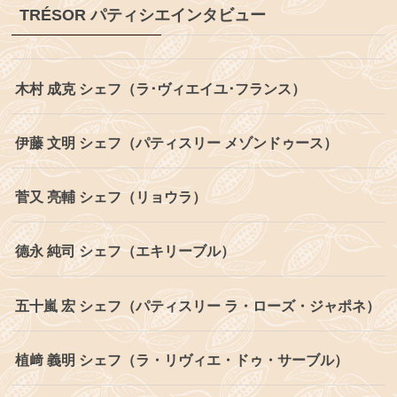
TRÉSOR パティシエインタビュー
木村 成克 シェフ（ラ･ヴィエイユ･フランス）
伊藤 文明 シェフ（パティスリー メゾンドゥース）
菅又 亮輔 シェフ（リョウラ）
德永 純司 シェフ（エキリーブル）
五十嵐 宏 シェフ（パティスリー ラ・ローズ・ジャポネ）
植﨑 義明 シェフ（ラ・リヴィエ・ドゥ・サーブル）