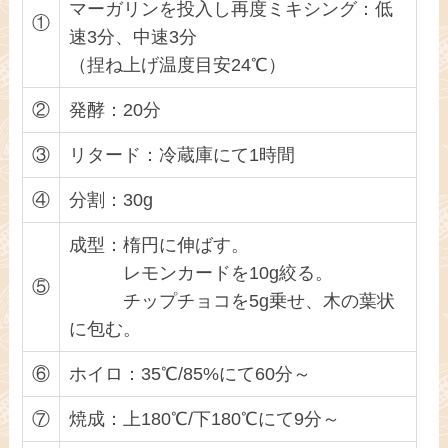
マーガリンを投入し再度ミキシング：低
①
速3分、中速3分
（捏ね上げ温度目安24℃）
②
発酵：20分
③
リタード：冷蔵庫にて1時間
④
分割：30g
成型：楕円に伸ばす。
レモンカードを10g絞る。
⑤
チップチョコを5g乗せ、木の葉状
に包む。
⑥
ホイロ：35℃/85%にて60分～
⑦
焼成：上180℃/下180℃にて9分～