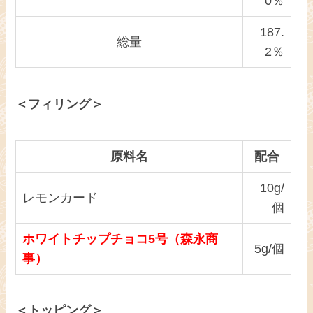
0％
187.
総量
2％
＜フィリング＞
原料名
配合
10g/
レモンカード
個
ホワイトチップチョコ5号（森永商
5g/個
事）
＜トッピング＞