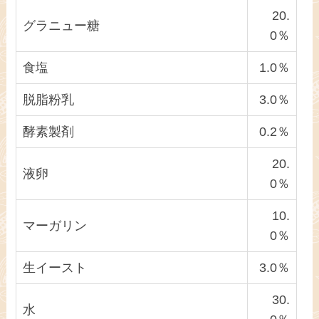
20.
グラニュー糖
0％
食塩
1.0％
脱脂粉乳
3.0％
酵素製剤
0.2％
20.
液卵
0％
10.
マーガリン
0％
生イースト
3.0％
30.
水