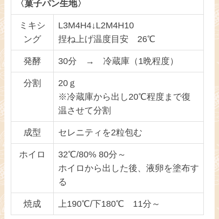
〈菓子パン生地〉
ミキシ
L3M4H4↓L2M4H10
ング
捏ね上げ温度目安 26℃
発酵
30分 → 冷蔵庫（1晩程度）
分割
20ｇ
※冷蔵庫から出し20℃程度まで復
温させて分割
成型
セレニティを2粒包む
ホイロ
32℃/80% 80分～
ホイロから出した後、液卵を塗布す
る
焼成
上190℃/下180℃ 11分～