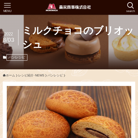
MENU
search
ミルクチョコのブリオッ
2022
8/03
シュ
パンレシピ
ホーム
レシピ紹介･NEWS
パンレシピ