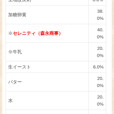
38.
加糖卵黄
0%
40.
※
セレニティ（森永商事）
0%
20.
※牛乳
0%
生イースト
6.0%
20.
バター
0%
20.
水
0%